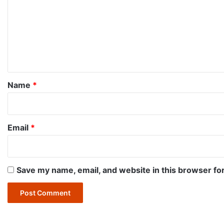
m
m
e
n
t
*
Name
*
Email
*
Save my name, email, and website in this browser fo