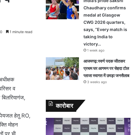
India’s pride Sakshi
Chaudhary confirms
medal at Glasgow
CWG 2026 quarters,
says, “Every match is
0
1 minute read
taking India to
victory…
1 week ago
आजमगढ़:स्वर्ण पदक जीतकर
प्रथम घर आगमन पर सेहदा टोल
प्लाजा स्वागत में उमड़ा जनसैलाब
अधीक्षक
3 weeks ago
 परिसर व
ह बिलरियागंज,
कारोबार
 पेयजल हेतु RO,
शक्ति मोहन
ों पर भी