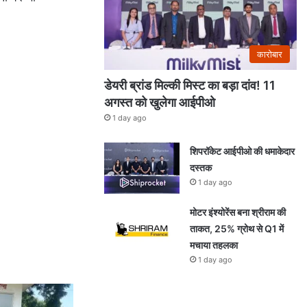
कारोबार
डेयरी ब्रांड मिल्की मिस्ट का बड़ा दांव! 11
अगस्त को खुलेगा आईपीओ
1 day ago
शिपरॉकेट आईपीओ की धमाकेदार
दस्तक
1 day ago
मोटर इंश्योरेंस बना श्रीराम की
ताकत, 25% ग्रोथ से Q1 में
मचाया तहलका
1 day ago