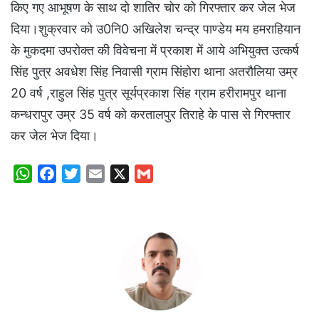
किए गए आभूषण के साथ दो शातिर चोर को गिरफ्तार कर जेल भेज
दिया।शुक्रवार को उ0नि0 अखिलेश चन्द्र पाण्डेय मय हमराहियान
के मुकदमा उपरोक्त की विवेचना में प्रकाश में आये अभियुक्त उत्कर्ष
सिंह पुत्र अवधेश सिंह निवासी ग्राम सिंहोरा थाना अतरौलिया उम्र
20 वर्ष ,राहुल सिंह पुत्र सूर्यप्रकाश सिंह ग्राम हरीरामपुर थाना
कन्धरापुर उम्र 35 वर्ष को करतालपुर तिराहे के पास से गिरफ्तार
कर जेल भेज दिया।
W
F
T
E
X
G
h
a
w
m
m
a
c
i
a
a
t
e
t
i
i
s
b
t
l
l
A
o
e
p
o
r
p
k