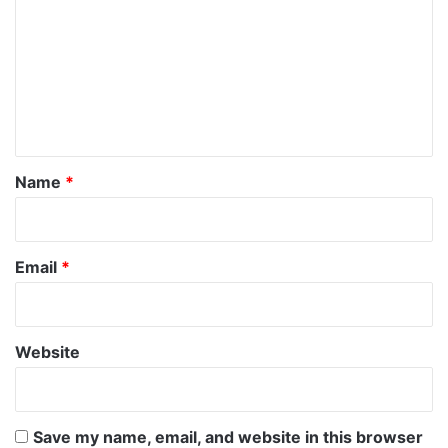
m
m
e
n
t
*
Name
*
Email
*
Website
Save my name, email, and website in this browser