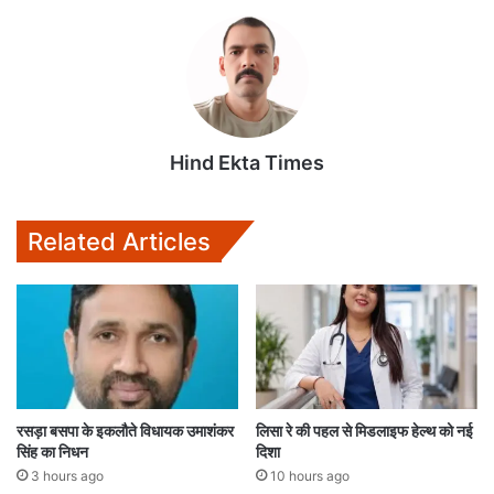
t
e
t
i
i
s
b
t
l
l
A
o
e
p
o
r
p
k
Hind Ekta Times
Related Articles
रसड़ा बसपा के इकलौते विधायक उमाशंकर
लिसा रे की पहल से मिडलाइफ हेल्थ को नई
सिंह का निधन
दिशा
3 hours ago
10 hours ago