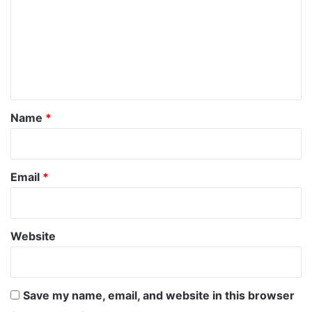
m
m
e
n
t
*
Name
*
Email
*
Website
Save my name, email, and website in this browser