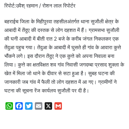
रिपोर्ट:उवैश् रहमान / रोशन लाल रिपोर्टर
बहराईच जिला के मिहीपुरवा तहसीलअंतर्गत थाना सुजौली क्षेत्र के
आबादी में तेंदुए की दस्तक से लोग दहशत में हैं। ग्रामसभा सुजौली
की घनी आबादी में बीती रात 2 बजे के करीब जंगल निकलकर एक
तेंदुआ पहुच गया। तेंदुआ के आबादी में घुसते ही गांव के आवारा कुत्ते
भौंकने लगे। इस दौरान तेंदुए ने एक कुत्ते को अपना निवाला बना
लिया। कुत्ते का क्षतविक्षत शव गांव निवासी जगदम्बा प्रसाद शुक्ला के
खेत में मिला जो थाने के दीवार से सटा हुआ है। सुबह घटना की
जानकारी जब गांव में फैली तो लोग दहशत में आ गए। ग्रामीणों ने
घटना की सूचना रेंज कार्यलय सुजौली पर दी है।
W
F
T
E
X
G
h
a
w
m
m
a
c
i
a
a
t
e
t
i
i