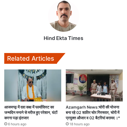
s
b
t
l
l
A
o
e
p
o
r
p
k
Hind Ekta Times
Related Articles
आजमगढ़ में दवा कक्ष में फार्मासिस्ट का
Azamgarh News:चोरी की योजना
जन्मदिन मनाने से मरीज हुए परेशान, घंटों
बना रहे 02 शातिर चोर गिरफ्तार, चोरी में
करना पड़ा इंतजार
प्रयुक्त औजार व 02 बैटरियां बरामद ।*
6 hours ago
18 hours ago