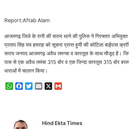
Report:Aftab Alam
आजमगढ़ जिले के रानी की सराय थाने की पुलिस ने गिरफ्तार अभियुक्
प्रताप सिंह मय हमराह को सूचना प्राप्त हुयी की कोटिला बाईपास क्र
सराय जनपद आजमगढ़ अवैध तमन्चा व कारतूस के साथ मौजूद है। जिसक
पास से एक अवैध तमंचा 315 बोर व एक जिन्दा कारतूस 315 बोर बराम
धाराओं में चालान किया।
W
F
T
E
X
G
h
a
w
m
m
a
c
i
a
a
t
e
t
i
i
s
b
t
l
l
Hind Ekta Times
A
o
e