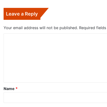
Leave a Reply
Your email address will not be published.
Required field
C
o
m
m
e
n
t
*
Name
*