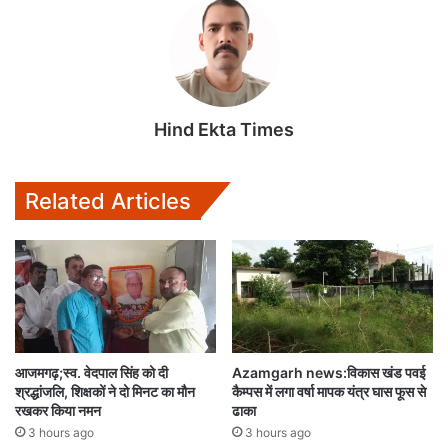
s
b
t
l
l
A
o
e
p
o
r
p
k
Hind Ekta Times
Related Articles
आजमगढ़;स्व. वेदपाल सिंह को दी
Azamgarh news:विकास खंड पवई
श्रद्धांजलि, शिक्षकों ने दो मिनट का मौन
कैम्पस में लगा वर्षा मापक यंत्र घास फूस से
रखकर किया नमन
ढाका
3 hours ago
3 hours ago