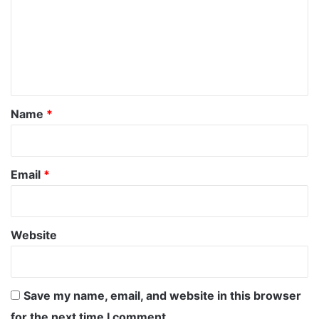
m
m
e
n
t
*
Name
*
Email
*
Website
Save my name, email, and website in this browser
for the next time I comment.