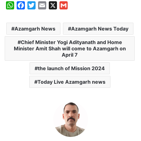
W
F
T
E
X
G
h
a
w
m
m
a
c
i
a
a
Azamgarh News
Azamgarh News Today
t
e
t
i
i
s
b
t
l
l
Chief Minister Yogi Adityanath and Home
A
o
e
Minister Amit Shah will come to Azamgarh on
p
o
r
April 7
p
k
the launch of Mission 2024
Today Live Azamgarh news