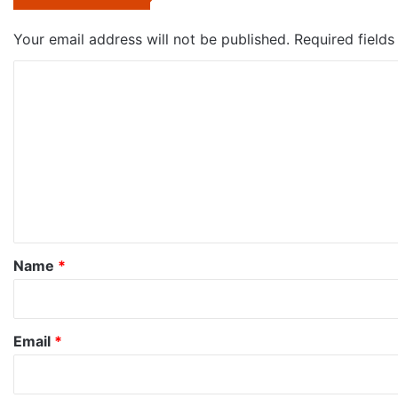
Your email address will not be published.
Required field
C
o
m
m
e
n
t
*
Name
*
Email
*