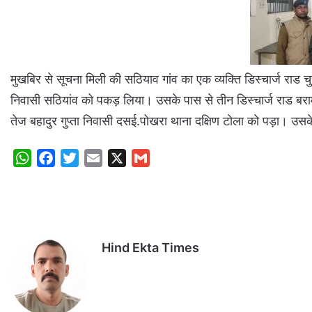
मुखबिर से सूचना मिली की सठियाव गांव का एक व्यक्ति डिस्चार्ज राड 
निवासी सठियांव को पकड़ लिया। उसके पास से तीन डिस्चार्ज राड बरा
तेज बहादुर गुप्ता निवासी दसई.पोखरा थाना दक्षिण टोला को पड़ा। उस
W
F
T
E
X
G
h
a
w
m
m
a
c
i
a
a
t
e
t
i
i
s
b
t
l
l
Hind Ekta Times
A
o
e
p
o
r
p
k