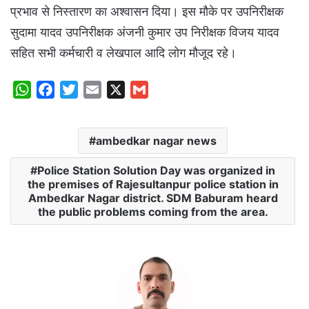
प्रभाव से निस्तारण का अश्वासन दिया। इस मौके पर उपनिरीक्षक
सुदामा यादव उपनिरीक्षक अंजनी कुमार उप निरीक्षक विजय यादव
सहित सभी कर्मचारी व लेखपाल आदि लोग मौजूद रहे।
W
F
T
E
X
G
h
a
w
m
m
a
c
i
a
a
ambedkar nagar news
t
e
t
i
i
s
b
t
l
l
Police Station Solution Day was organized in
A
o
e
the premises of Rajesultanpur police station in
p
o
r
Ambedkar Nagar district. SDM Baburam heard
the public problems coming from the area.
p
k