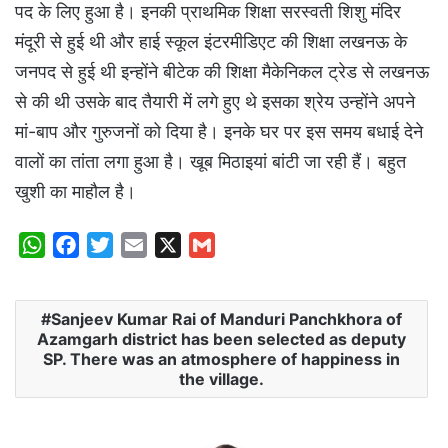
पद के लिए हुआ है। इनकी प्राथमिक शिक्षा सरस्वती शिशु मंदिर
मंदूरी से हुई थी और हाई स्कूल इंटरमीडिएट की शिक्षा लखनऊ के
जनपद से हुई थी इन्होंने बीटेक की शिक्षा मैकेनिकल ट्रेड से लखनऊ
से की थी उसके बाद तैयारी में लगे हुए थे इसका श्रेय उन्होंने अपने
मां-बाप और गुरुजनों को दिया है। इनके घर पर इस समय बधाई देने
वालों का तांता लगा हुआ है। खूब मिठाइयां बांटी जा रही हैं। बहुत
खुशी का माहौल है।
W
F
T
E
X
G
h
a
w
m
m
a
c
i
a
a
Sanjeev Kumar Rai of Manduri Panchkhora of
t
e
t
i
i
Azamgarh district has been selected as deputy
s
b
t
l
l
SP. There was an atmosphere of happiness in
A
o
e
the village.
p
o
r
p
k