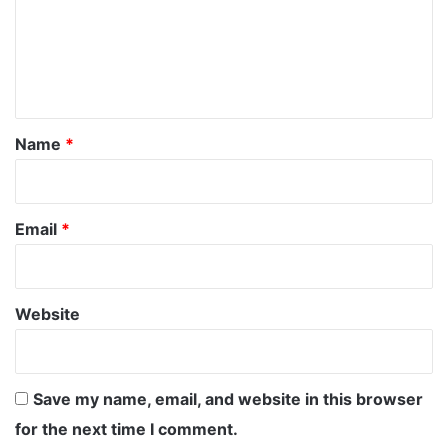
m
e
n
t
*
Name
*
Email
*
Website
Save my name, email, and website in this browser
for the next time I comment.