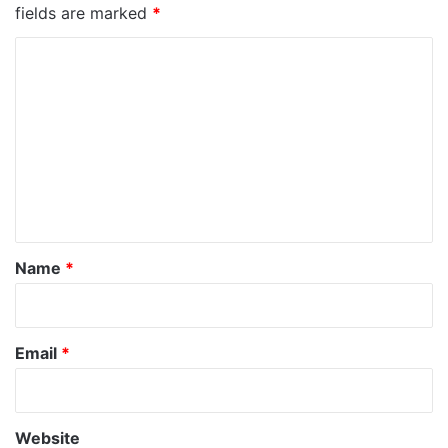
fields are marked
*
C
o
m
m
e
n
t
*
Name
*
Email
*
Website