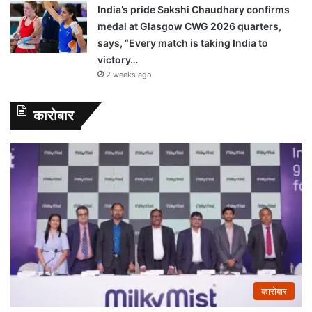
India’s pride Sakshi Chaudhary confirms
medal at Glasgow CWG 2026 quarters,
says, “Every match is taking India to
victory…
2 weeks ago
कारोबार
कारोबार