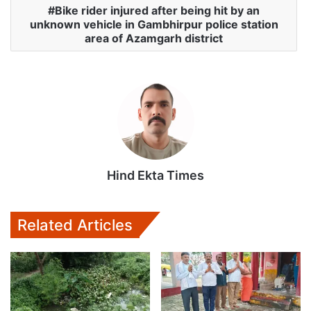
Bike rider injured after being hit by an
t
e
t
i
i
unknown vehicle in Gambhirpur police station
s
b
t
l
l
area of ​​Azamgarh district
A
o
e
p
o
r
p
k
Hind Ekta Times
Related Articles