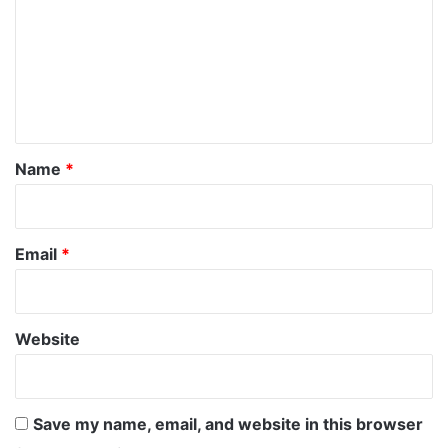
m
m
e
n
t
*
Name
*
Email
*
Website
Save my name, email, and website in this browser