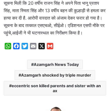
सूचना मिली कि 20 वर्षीय राजन सिंह ने अपने पिता भानु प्रताप
सिंह, माता स्मिता सिंह और 13 वर्षीय बहन की कुल्हाड़ी से हमला कर
हत्या कर दी है. आरोपी वारदात को अंजाम देकर फरार हो गया है।
सूचना के बाद तत्काल एसएचओ, सीईओ। एडिशनल एसपी मौके पर
पहुंचे,आईजी ने भी घटनास्थल का निरीक्षण किया है।
W
F
T
E
X
G
h
a
w
m
m
a
c
i
a
a
Azamgarh News Today
t
e
t
i
i
s
b
t
l
l
Azamgarh shocked by triple murder
A
o
e
p
o
r
eccentric son killed parents and sister with an
ax
p
k