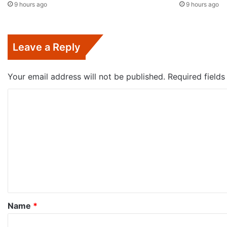
9 hours ago
9 hours ago
Leave a Reply
Your email address will not be published.
Required field
C
o
m
m
e
n
t
*
Name
*