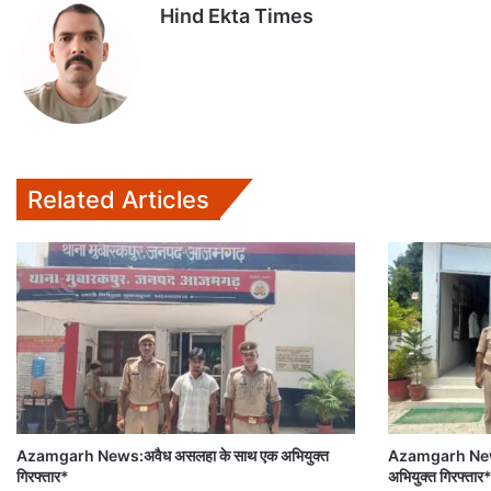
Hind Ekta Times
A
o
e
p
o
r
p
k
Related Articles
Azamgarh News:अवैध असलहा के साथ एक अभियुक्त
Azamgarh News:गै
गिरफ्तार*
अभियुक्त गिरफ्तार