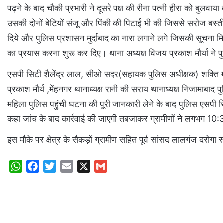
पढ़ने के बाद चौकी प्रभारी ने दूसरे पक्ष की रीना पत्नी हीरा को बुलवाया
उसकी दोनों बेटियों संजू और पिंकी की पिटाई भी की जिससे सरोज बस
दिये और पुलिस प्रशासन मुर्दाबाद का नारा लगाने लगे जिसकी सूचना मिलत
का प्रयास करना शुरू कर दिए। थाना अध्यक्ष विजय प्रकाश मौर्या ने 
एसपी सिटी शैलेंद्र लाल, सीओ सदर(सहायक पुलिस अधीक्षक) शक्ति मोह
प्रकाश मौर्य ,मेंहनगर थानाध्यक्ष रानी की सराय थानाध्यक्ष निजामाबाद
महिला पुलिस पहुंची घटना की पूरी जानकारी लेने के बाद पुलिस एसपी सि
कहा जांच के बाद कार्रवाई की जाएगी तबजाकर ग्रामीणों ने लगभग 10:
इस मौके पर क्षेत्र के सैकड़ों ग्रामीण सहित पूर्व सांसद लालगंज दरोग
W
F
T
E
X
G
h
a
w
m
m
a
c
i
a
a
t
e
t
i
i
s
b
t
l
l