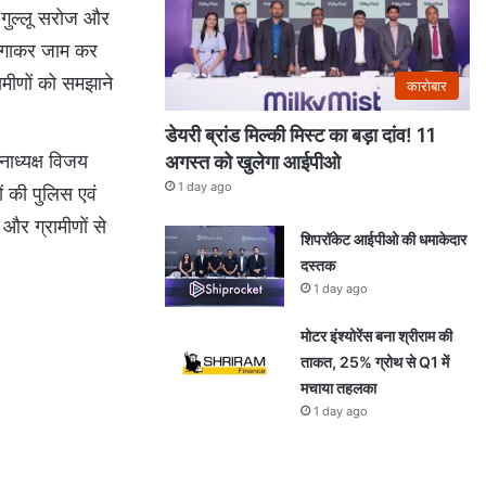
नी गुल्लू सरोज और
 लगाकर जाम कर
रामीणों को समझाने
कारोबार
डेयरी ब्रांड मिल्की मिस्ट का बड़ा दांव! 11
ाध्यक्ष विजय
अगस्त को खुलेगा आईपीओ
1 day ago
ं की पुलिस एवं
और ग्रामीणों से
शिपरॉकेट आईपीओ की धमाकेदार
दस्तक
1 day ago
मोटर इंश्योरेंस बना श्रीराम की
ताकत, 25% ग्रोथ से Q1 में
मचाया तहलका
1 day ago