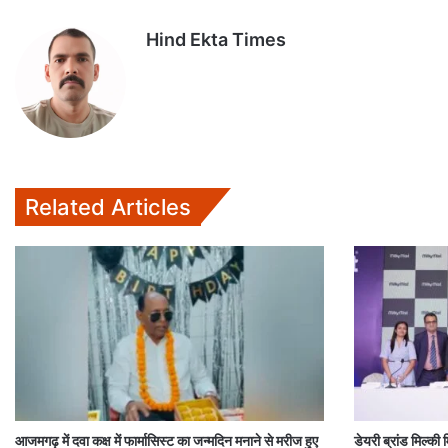
s
b
t
l
l
Hind Ekta Times
A
o
e
p
o
r
p
k
Related Articles
आजमगढ़ में दवा कक्ष में फार्मासिस्ट का जन्मदिन मनाने से मरीज हुए
डेयरी ब्रांड मिल्की