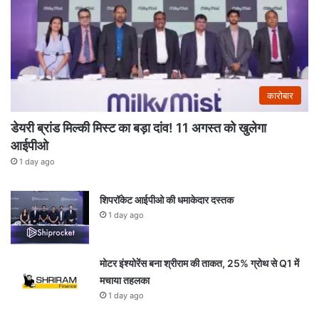
कारोबार
डेयरी ब्रांड मिल्की मिस्ट का बड़ा दांव! 11 अगस्त को खुलेगा
आईपीओ
1 day ago
शिपरॉकेट आईपीओ की धमाकेदार दस्तक
1 day ago
मोटर इंश्योरेंस बना श्रीराम की ताकत, 25% ग्रोथ से Q1 में
मचाया तहलका
1 day ago