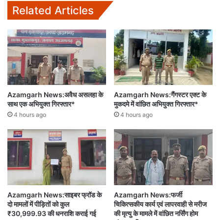
Related Articles
Azamgarh News:अवैध असलहा के
Azamgarh News:गैंगस्टर एक्ट के
साथ एक अभियुक्त गिरफ्तार*
मुकदमे में वांछित अभियुक्त गिरफ्तार*
4 hours ago
4 hours ago
Azamgarh News:साइबर फ्रॉड के
Azamgarh News:फर्जी
दो मामलों में पीड़ितों को कुल
चिकित्सकीय कार्य एवं लापरवाही से मरीज
₹30,999.93 की धनराशि कराई गई
की मृत्यु के मामले में वांछित नर्सिंग होम