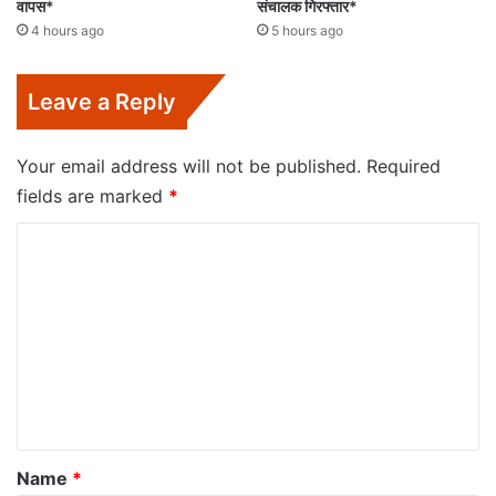
वापस*
संचालक गिरफ्तार*
4 hours ago
5 hours ago
Leave a Reply
Your email address will not be published.
Required
fields are marked
*
C
o
m
m
e
n
t
*
Name
*