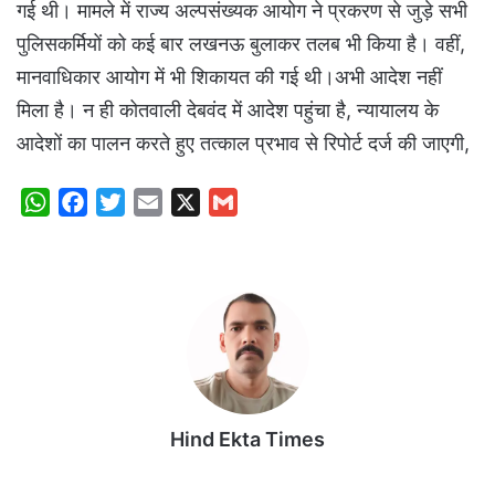
गई थी। मामले में राज्य अल्पसंख्यक आयोग ने प्रकरण से जुड़े सभी
पुलिसकर्मियों को कई बार लखनऊ बुलाकर तलब भी किया है। वहीं,
मानवाधिकार आयोग में भी शिकायत की गई थी।अभी आदेश नहीं
मिला है। न ही कोतवाली देबवंद में आदेश पहुंचा है, न्यायालय के
आदेशों का पालन करते हुए तत्काल प्रभाव से रिपोर्ट दर्ज की जाएगी,
W
F
T
E
X
G
h
a
w
m
m
a
c
i
a
a
t
e
t
i
i
s
b
t
l
l
A
o
e
p
o
r
p
k
Hind Ekta Times