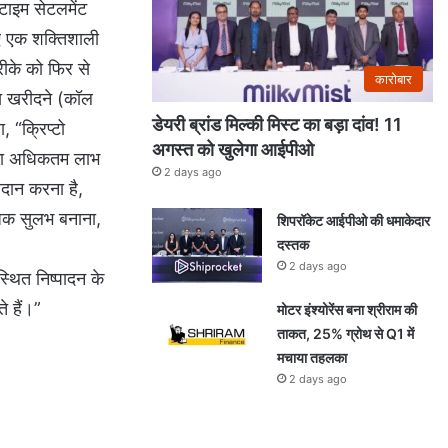
टाइम सेटलमेंट
िए एक शक्तिशाली
रीके को फिर से
कारोबार
्ति खरीदने (कॉल
डेयरी ब्रांड मिल्की मिस्ट का बड़ा दांव! 11
, “क्रिप्टो
अगस्त को खुलेगा आईपीओ
ा का अधिकतम लाभ
2 days ago
रदान करना है,
धिक सुलभ बनाना,
शिपरॉकेट आईपीओ की धमाकेदार
दस्तक
2 days ago
स्थित निष्पादन के
े हैं।”
मोटर इंश्योरेंस बना श्रीराम की
ताकत, 25% ग्रोथ से Q1 में
मचाया तहलका
2 days ago