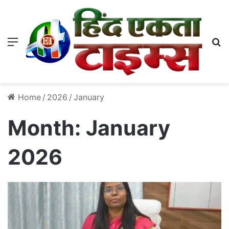
Menu
S
Home
/
2026
/
January
Month:
January
2026