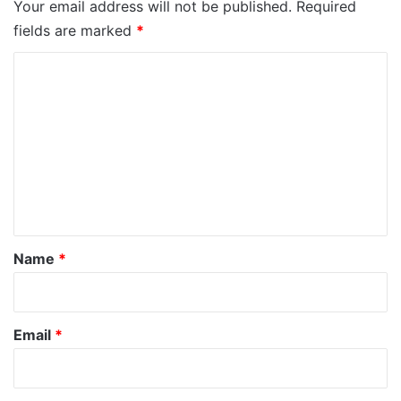
Your email address will not be published.
Required
fields are marked
*
C
o
m
m
e
n
t
*
Name
*
Email
*