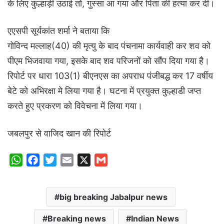
के लिए कुल्हाड़ी उठाई तो, गुस्सा आ गया और पिता की हत्या कर दी।
एएसपी सूर्यकांत शर्मा ने बताया कि
गोविन्द मल्लाह(40) की मृत्यु के बाद पंचनामा कार्यवाही कर शव को
पीएम भिजवाया गया, इसके बाद शव परिजनों को सौंप दिया गया है।
रिपोर्ट पर धारा 103(1) बीएनएस का अपराध पंजीबद्ध कर 17 वर्षीय
बेटे को अभिरक्षा मे लिया गया है। घटना में प्रयुक्त कुल्हाडी जप्त
करते हुए प्रकरण को विवेचना में लिया गया।
जबलपुर से वाजिद खान की रिपोर्ट
W
F
T
E
X
G
h
a
w
m
m
a
c
i
a
a
big breaking Jabalpur news
t
e
t
i
i
s
b
t
l
l
Breaking news
Indian News