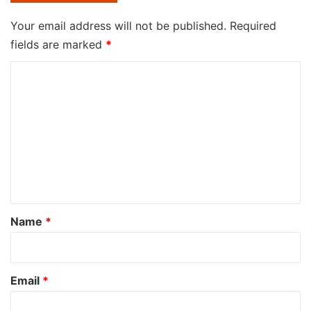
Your email address will not be published.
Required
fields are marked
*
C
o
m
m
e
n
t
*
Name
*
Email
*