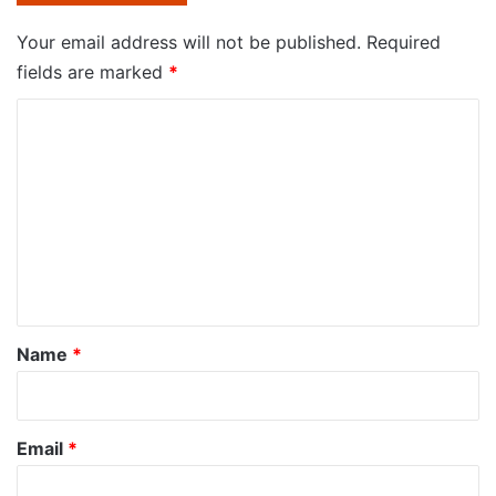
Your email address will not be published.
Required
fields are marked
*
C
o
m
m
e
n
t
*
Name
*
Email
*