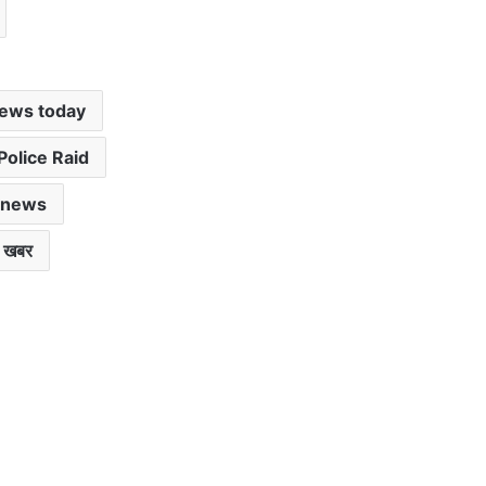
news today
Police Raid
 news
ी खबर