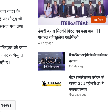
अजय यादव के
ाहे पर मौजूद थी
कारोबार
 सकपका गया तथा
डेयरी ब्रांड मिल्की मिस्ट का बड़ा दांव! 11
अगस्त को खुलेगा आईपीओ
1 day ago
अभियुक्त की जामा
र पर अभियुक्त
शिपरॉकेट आईपीओ की धमाकेदार
दस्तक
रही है।
1 day ago
मोटर इंश्योरेंस बना श्रीराम की
ताकत, 25% ग्रोथ से Q1 में
मचाया तहलका
2 days ago
 News