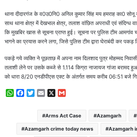
थाना दीदारगंज के व0उ0नि0 अनिल कुमार सिंह मय हमराह का0 सोनू
साथ थाना क्षेत्र में देखभाल क्षेत्र, तलाश वांछित अपराधी एवं संदिग्ध 
कि मुखबिर खास से सूचना प्राप्त हुई। सूचना पर पुलिस टीम आमगांव च
भागने का प्रयास करने लगा, जिसे पुलिस टीम द्वारा घेराबंदी कर पकड़
पकड़े गये व्यक्ति ने पूछताछ में अपना नाम दिलशाद पुत्र मोहम्मद न
तलाशी लेने पर उसके कब्जे से 1.114 किग्रा नाजायज गांजा बरामद 
को धारा 8/20 एनडीपीएस एक्ट के अंतर्गत समय करीब 06:51 बजे गिरफ
W
F
T
E
X
G
h
a
w
m
m
a
c
i
a
a
Arms Act Case
Azamgarh
t
e
t
i
i
s
b
t
l
l
Azamgarh crime today news
Azamgarh i
A
o
e