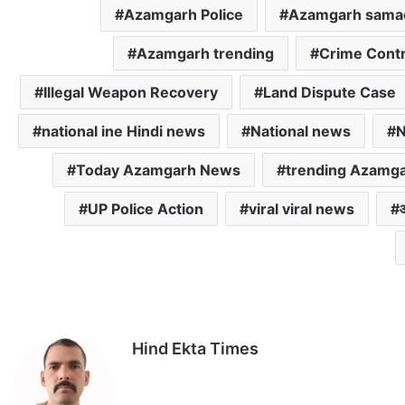
p
o
r
Azamgarh Police
Azamgarh sama
p
k
Azamgarh trending
Crime Cont
Illegal Weapon Recovery
Land Dispute Case
national ine Hindi news
National news
N
Today Azamgarh News
trending Azamg
UP Police Action
viral viral news
Hind Ekta Times