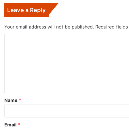
Leave a Reply
Your email address will not be published.
Required field
C
o
m
m
e
n
t
*
Name
*
Email
*