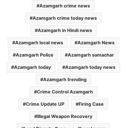
p
o
r
Azamgarh crime news
p
k
Azamgarh crime today news
Azamgarh in Hindi news
Azamgarh local news
Azamgarh News
Azamgarh Police
Azamgarh samachar
Azamgarh today
Azamgarh today news
Azamgarh trending
Crime Control Azamgarh
Crime Update UP
Firing Case
Illegal Weapon Recovery