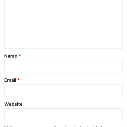
o
m
m
e
n
t
*
Name
*
Email
*
Website