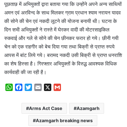
पूछताछ में अभियुक्तों द्वारा बताया गया कि उन्होंने अपने अन्य साथियों
अमन एवं अरविन्द के साथ मिलकर ग्राम प्रधान श्याम नरायन यादव
की सोने की चेन एवं नकदी लूटने की योजना बनायी थी। घटना के
दिन सभी अभियुक्तों ने रास्ते में घेरकर वादी की मोटरसाइकिल
रुकवाई और गले से सोने की चेन छीनकर फरार हो गये। छीनी गयी
चेन को एक राहगीर को बेच दिया गया तथा बिक्री से प्राप्त रुपये
आपस में बांट लिये गये। बरामद नकदी उसी बिक्री से प्राप्त धनराशि
का शेष हिस्सा है। गिरफ्तार अभियुक्तों के विरुद्ध आवश्यक विधिक
कार्यवाही की जा रही है।
W
F
T
E
X
G
h
a
w
m
m
a
c
i
a
a
Arms Act Case
Azamgarh
t
e
t
i
i
s
b
t
l
l
Azamgarh breaking news
A
o
e