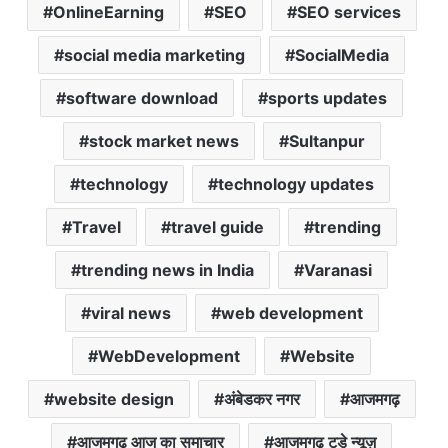
OnlineEarning
SEO
SEO services
social media marketing
SocialMedia
software download
sports updates
stock market news
Sultanpur
technology
technology updates
Travel
travel guide
trending
trending news in India
Varanasi
viral news
web development
WebDevelopment
Website
website design
अंबेडकर नगर
आजमगढ़
आजमगढ़ आज का समाचार
आजमगढ़ टुडे न्यूज़