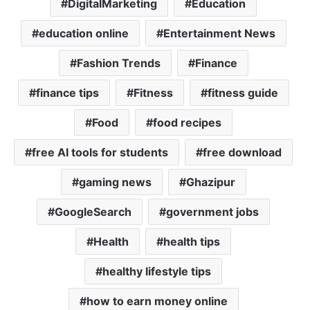
DigitalMarketing
Education
education online
Entertainment News
Fashion Trends
Finance
finance tips
Fitness
fitness guide
Food
food recipes
free AI tools for students
free download
gaming news
Ghazipur
GoogleSearch
government jobs
Health
health tips
healthy lifestyle tips
how to earn money online