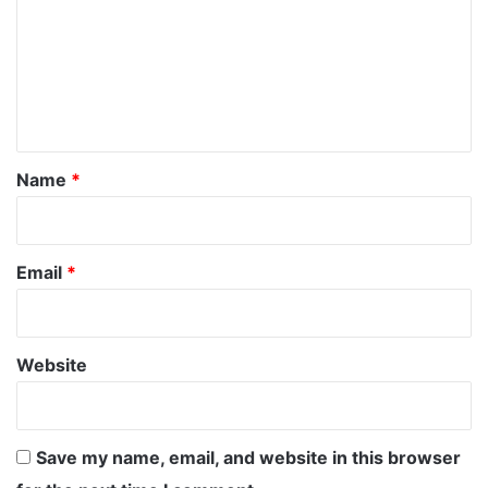
m
m
e
n
t
*
Name
*
Email
*
Website
Save my name, email, and website in this browser