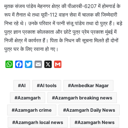
मृतक संजय पांडेय मेहनगर क्षेत्र की पीआरबी-6207 में होमगार्ड के
रूप में तैनात थे तथा यूपी-112 वाहन सेवा में चालक की जिम्मेदारी
निभा रहे थे। उनके परिवार में पत्नी संजू पांडेय तथा दो पुत्र हैं। बड़े
पुत्र ज्ञान प्रकाश कोलकाता और छोटे पुत्र प्रेम प्रकाश मुंबई में
निजी क्षेत्र में कार्यरत हैं। पिता के निधन की सूचना मिलते ही दोनों
पुत्र घर के लिए रवाना हो गए।
W
F
T
E
X
G
h
a
w
m
m
a
c
i
a
a
AI
AI tools
Ambedkar Nagar
t
e
t
i
i
s
b
t
l
l
Azamgarh
Azamgarh breaking news
A
o
e
p
o
r
Azamgarh crime
Azamgarh Daily News
p
k
Azamgarh local news
Azamgarh News