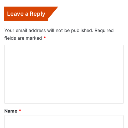
Leave a Reply
Your email address will not be published.
Required
fields are marked
*
C
o
m
m
e
n
t
*
Name
*