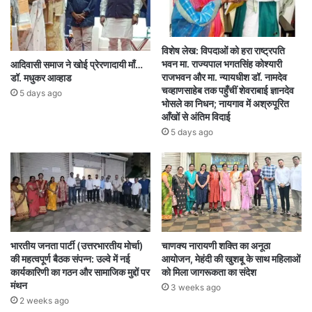
विशेष लेख: विपदाओं को हरा राष्ट्रपति
भवन मा. राज्यपाल भगतसिंह कोश्यारी
आदिवासी समाज ने खोई प्रेरणादायी माँ…
राजभवन और मा. न्यायधीश डॉ. नामदेव
डॉ. मधुकर आव्हाड
चव्हाणसाहेब तक पहुँचीं शेवराबाई ज्ञानदेव
5 days ago
भोसले का निधन; नायगाव में अश्रुपूरित
आँखों से अंतिम विदाई
5 days ago
भारतीय जनता पार्टी (उत्तरभारतीय मोर्चा)
चाणक्य नारायणी शक्ति का अनूठा
की महत्वपूर्ण बैठक संपन्न: उल्वे में नई
आयोजन, मेहंदी की खुशबू के साथ महिलाओं
कार्यकारिणी का गठन और सामाजिक मुद्दों पर
को मिला जागरूकता का संदेश
मंथन
3 weeks ago
2 weeks ago