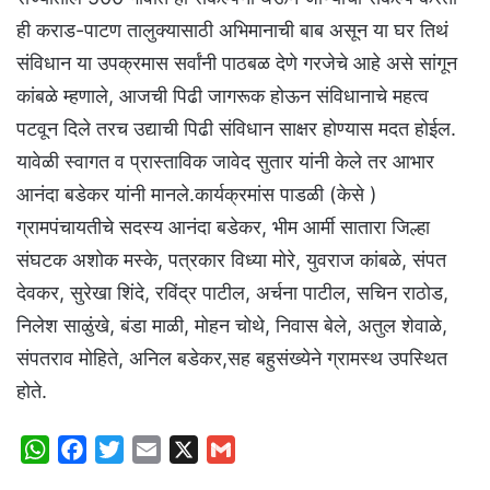
ही कराड-पाटण तालुक्यासाठी अभिमानाची बाब असून या घर तिथं
संविधान या उपक्रमास सर्वांनी पाठबळ देणे गरजेचे आहे असे सांगून
कांबळे म्हणाले, आजची पिढी जागरूक होऊन संविधानाचे महत्व
पटवून दिले तरच उद्याची पिढी संविधान साक्षर होण्यास मदत होईल.
यावेळी स्वागत व प्रास्ताविक जावेद सुतार यांनी केले तर आभार
आनंदा बडेकर यांनी मानले.कार्यक्रमांस पाडळी (केसे )
ग्रामपंचायतीचे सदस्य आनंदा बडेकर, भीम आर्मी सातारा जिल्हा
संघटक अशोक मस्के, पत्रकार विध्या मोरे, युवराज कांबळे, संपत
देवकर, सुरेखा शिंदे, रविंद्र पाटील, अर्चना पाटील, सचिन राठोड,
निलेश साळुंखे, बंडा माळी, मोहन चोथे, निवास बेले, अतुल शेवाळे,
संपतराव मोहिते, अनिल बडेकर,सह बहुसंख्येने ग्रामस्थ उपस्थित
होते.
W
F
T
E
X
G
h
a
w
m
m