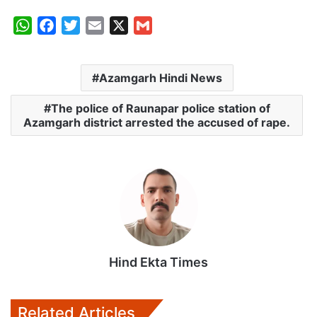
W
F
T
E
X
G
h
a
w
m
m
a
c
i
a
a
Azamgarh Hindi News
t
e
t
i
i
s
b
t
l
l
The police of Raunapar police station of
A
o
e
Azamgarh district arrested the accused of rape.
p
o
r
p
k
Hind Ekta Times
Related Articles