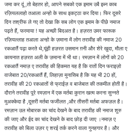
जमा कर दूं ,तो बेहतर हो, आपने सबको एक इमाम उबै इब्न काब
रज़ियललाहो तआला अन्हो के साथ इकट्ठा कर दिया। फिर दूसरे
दिन तश्रीफ ले गए तो देखा कि सब लोग एक इमाम के पीछे नमाज
पढ़ते हैं, फरमाया ! यह अच्छी बिदअत है। हज़रत उमर फारूक
रज़ियल्लाह तआला अन्हो के ज़माना में लोग तरावीह की नमाज 20
रकआतैं पढ़ा करते थे,यूंही हज़रत उसमान ग़नी और शेरे खुदा, मौला ए
कायनात हज़रत अली के ज़माना में भी था। रमज़ान में लोगों को 20
रकआतैं नमाज़ ए तरावीह की हिकमत यह है कि रातों दिन फराइज़ो
वाजेबात 20/रकआतैं हैं, लिहाज़ा मुनासिब है कि यह भी 20 हों,
तरावीह की 20 रकआतों से फ्राईज़ व बाजेबात की तकमील होती है।
दौराने तरावीह पूरे रमज़ान में एक मर्तबा कुरान खत्म करना सुन्नते
मुअक्केदा है ,दूसरी मर्तबा फजीलत ,और तीसरी मर्तबा अफज़ल है।
रमज़ान उल मोबारक का चांद देखने के बाद तरावीह की नमाज शुरु
की जाए और ईद का चांद देखने के बाद छोड़ दी जाए ।नमाज़ ए
तरावीह को बिला उज़र ए शरई तर्क करने वाला गुनहगार है। और