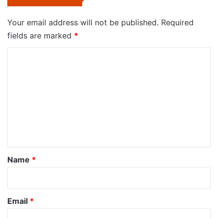
Your email address will not be published.
Required
fields are marked
*
C
o
m
m
e
n
t
*
Name
*
Email
*