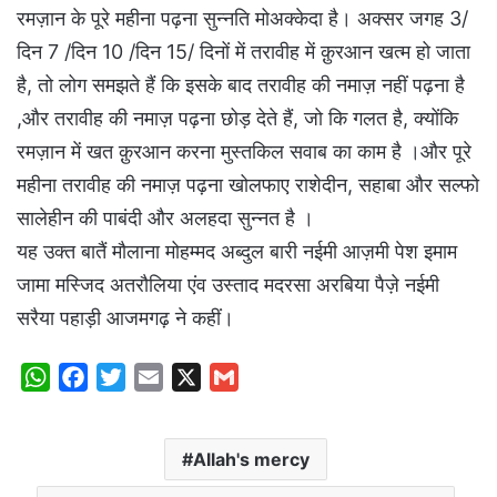
रमज़ान के पूरे महीना पढ़ना सुन्नति मोअक्केदा है। अक्सर जगह 3/
दिन 7 /दिन 10 /दिन 15/ दिनों में तरावीह में क़ुरआन खत्म हो जाता
है, तो लोग समझते हैं कि इसके बाद तरावीह की नमाज़ नहीं पढ़ना है
,और तरावीह की नमाज़ पढ़ना छोड़ देते हैं, जो कि गलत है, क्योंकि
रमज़ान में खत क़ुरआन करना मुस्तकिल सवाब का काम है ।और पूरे
महीना तरावीह की नमाज़ पढ़ना खोलफाए राशेदीन, सहाबा और सल्फो
सालेहीन की पाबंदी और अलहदा सुन्नत है ।
यह उक्त बातैं मौलाना मोहम्मद अब्दुल बारी नईमी आज़मी पेश इमाम
जामा मस्जिद अतरौलिया एंव उस्ताद मदरसा अरबिया पैज़े नईमी
सरैया पहाड़ी आजमगढ़ ने कहीं।
W
F
T
E
X
G
h
a
w
m
m
a
c
i
a
a
Allah's mercy
t
e
t
i
i
s
b
t
l
l