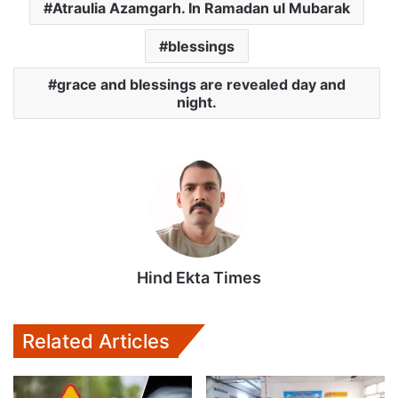
Atraulia Azamgarh. In Ramadan ul Mubarak
A
o
e
p
o
r
blessings
p
k
grace and blessings are revealed day and
night.
Hind Ekta Times
Related Articles