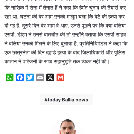
कि नासिक में सेना में तैनात हैं ने कहा कि हेमंत चुनाव की तैयारी कर
रहा था. घटना की देर शाम उनको मालूम चला कि बेटे की हत्या कर
दी गई है. दूसरे दिन देर शाम वे आए. उनसे पूछने पर कि क्या बलिया
एसपी, डीएम ने उनसे बातचीत की तो उन्होंने बताया कि एसपी साहब
ने बलिया उनको मिलने के लिए बुलाया है. प्रतिनिधिमंडल ने कहा कि
एक छात्रनेता की दिन दहाड़े हत्या के बाद जिलाधिकारी और पुलिस
कप्तान ने परिजनों के साथ सहानुभूति तक व्यक्त नहीं की।
W
F
T
E
X
G
h
a
w
m
m
a
c
i
a
a
today Ballia news
t
e
t
i
i
s
b
t
l
l
A
o
e
p
o
r
p
k