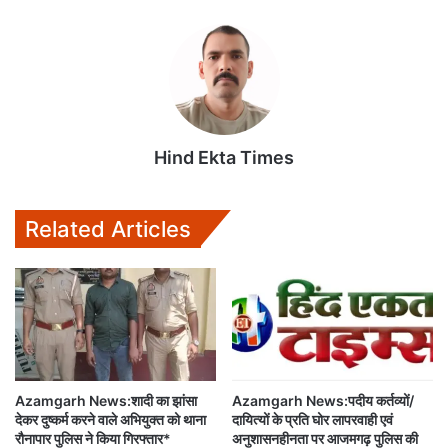
t
e
t
i
i
s
b
t
l
l
A
o
e
p
o
r
p
k
Hind Ekta Times
Related Articles
Azamgarh News:शादी का झांसा
Azamgarh News:पदीय कर्तव्यों/
देकर दुष्कर्म करने वाले अभियुक्त को थाना
दायित्यों के प्रति घोर लापरवाही एवं
रौनापार पुलिस ने किया गिरफ्तार*
अनुशासनहीनता पर आजमगढ़ पुलिस की