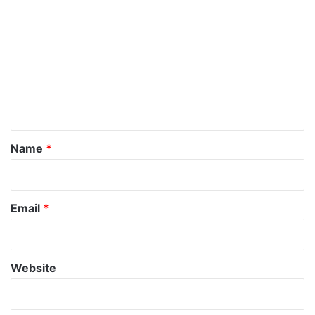
o
m
m
e
n
t
*
Name
*
Email
*
Website