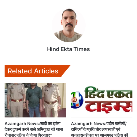
t
e
t
i
i
s
b
t
l
l
A
o
e
p
o
r
p
k
Hind Ekta Times
Related Articles
Azamgarh News:शादी का झांसा
Azamgarh News:पदीय कर्तव्यों/
देकर दुष्कर्म करने वाले अभियुक्त को थाना
दायित्यों के प्रति घोर लापरवाही एवं
रौनापार पुलिस ने किया गिरफ्तार*
अनुशासनहीनता पर आजमगढ़ पुलिस की