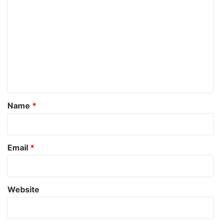
o
m
m
e
n
t
*
Name
*
Email
*
Website