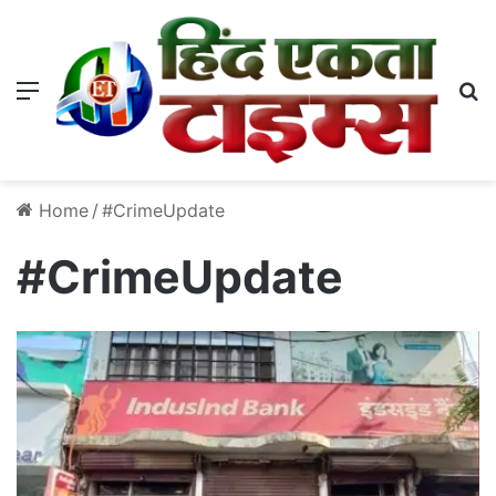
Menu
S
Home
/
#CrimeUpdate
#CrimeUpdate