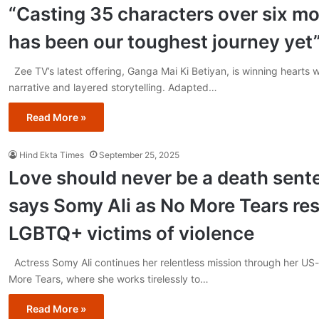
“Casting 35 characters over six m
has been our toughest journey yet
Zee TV’s latest offering, Ganga Mai Ki Betiyan, is winning hearts w
narrative and layered storytelling. Adapted…
Read More »
Hind Ekta Times
September 25, 2025
Love should never be a death sent
says Somy Ali as No More Tears re
LGBTQ+ victims of violence
Actress Somy Ali continues her relentless mission through her U
More Tears, where she works tirelessly to…
Read More »