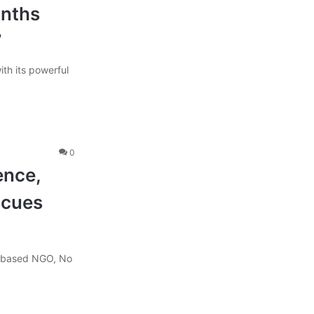
onths
”
ith its powerful
0
ence,
scues
S-based NGO, No