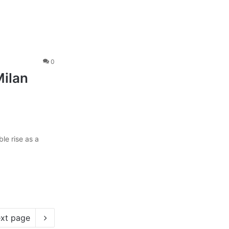
0
Milan
le rise as a
xt page