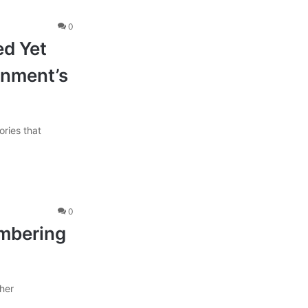
0
d Yet
inment’s
ries that
0
embering
her