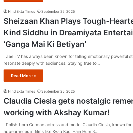
Hind Ekta Times
September 25, 2025
Sheizaan Khan Plays Tough-Hearte
Kind Siddhu in Dreamiyata Enterta
‘Ganga Mai Ki Betiyan’
Zee TV has always been known for telling emotionally powerful sto
resonate deeply with audiences. Staying true to…
Read More »
Hind Ekta Times
September 25, 2025
Claudia Ciesla gets nostalgic rem
working with Akshay Kumar!
Polish-born German actress and model Claudia Ciesla, known for 
appearances in films like Kyaa Kool Hain Hum 3…