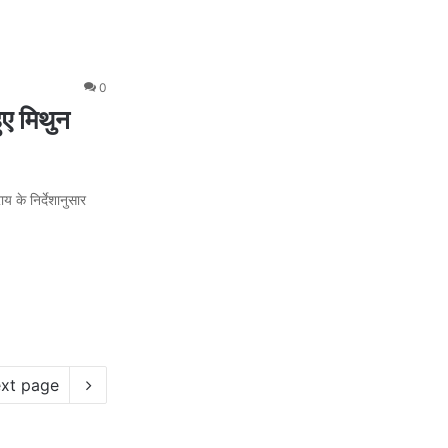
0
ुए मिथुन
य के निर्देशानुसार
xt page