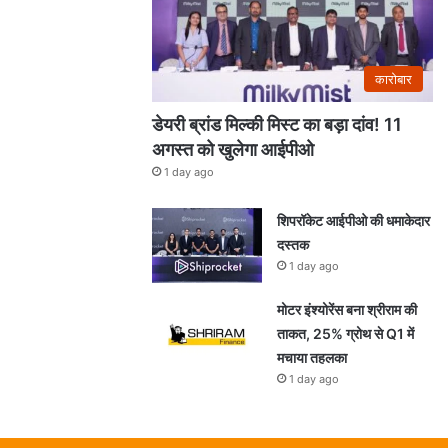
कारोबार
डेयरी ब्रांड मिल्की मिस्ट का बड़ा दांव! 11
अगस्त को खुलेगा आईपीओ
1 day ago
शिपरॉकेट आईपीओ की धमाकेदार
दस्तक
1 day ago
मोटर इंश्योरेंस बना श्रीराम की
ताकत, 25% ग्रोथ से Q1 में
मचाया तहलका
1 day ago