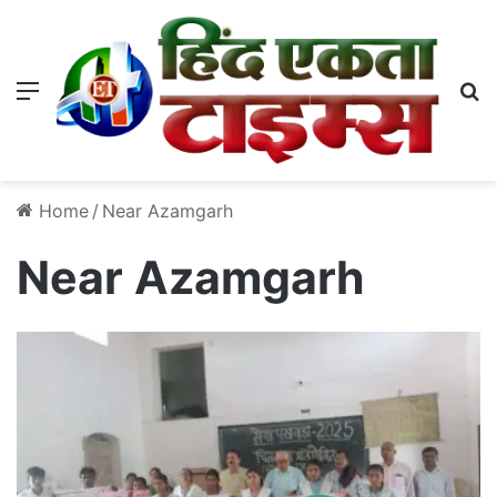
Menu
S
Home
/
Near Azamgarh
Near Azamgarh