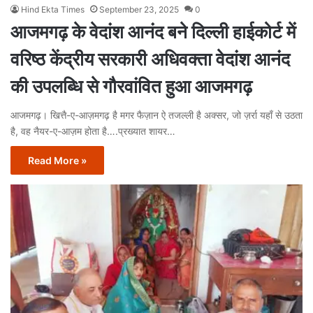
Hind Ekta Times
September 23, 2025
0
आजमगढ़ के वेदांश आनंद बने दिल्ली हाईकोर्ट में
वरिष्ठ केंद्रीय सरकारी अधिवक्ता वेदांश आनंद
की उपलब्धि से गौरवांवित हुआ आजमगढ़
आजमगढ़। खित्तै-ए-आज़मगढ़ है मगर फैज़ान ऐ तजल्ली है अक्सर, जो ज़र्रा यहाँ से उठता
है, वह नैयर-ए-आज़म होता है….प्रख्यात शायर…
Read More »