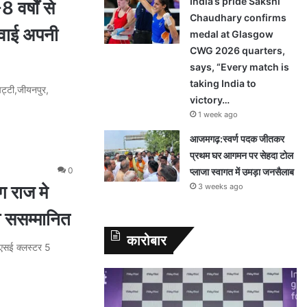
India’s pride Sakshi
र्षों से
Chaudhary confirms
 गवाई अपनी
medal at Glasgow
CWG 2026 quarters,
says, “Every match is
taking India to
ट्टी,जीयनपुर,
victory…
1 week ago
आजमगढ़:स्वर्ण पदक जीतकर
प्रथम घर आगमन पर सेहदा टोल
0
प्लाजा स्वागत में उमड़ा जनसैलाब
ग राज मे
3 weeks ago
ो ससम्मानित
कारोबार
ीएसई क्लस्टर 5