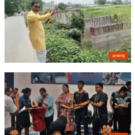
आजमगढ़