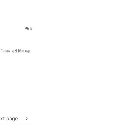
0
ंगीतमय श्री शिव महा
xt page