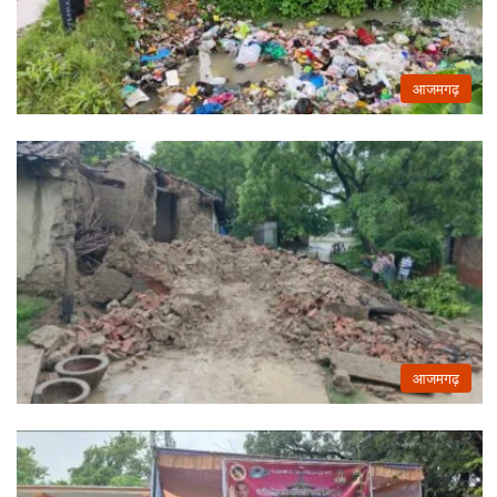
आजमगढ़
आजमगढ़