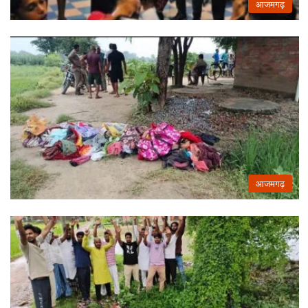
आजमगढ़
आजमगढ़