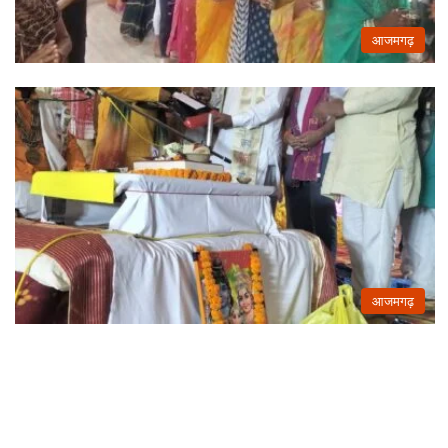
आजमगढ़
आजमगढ़