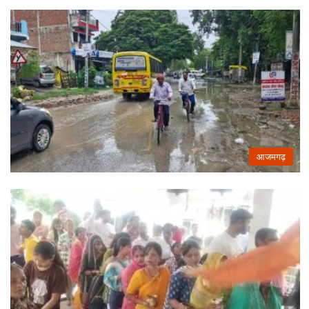
आजमगढ़