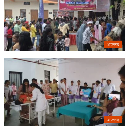
आजमगढ़
आजमगढ़