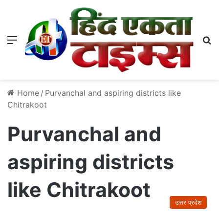
Menu
S
Home
/
Purvanchal and aspiring districts like
Chitrakoot
Purvanchal and
aspiring districts
like Chitrakoot
उत्तर प्रदेश