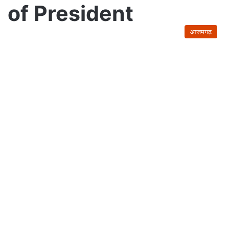
of President
आजमगढ़