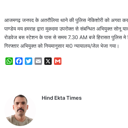
आजमगढ़ जनपद के अतरौलिया थाने की पुलिस नेकिशोरी को अगवा कर दु
पाण्डेय मय हमराह द्वारा मुकदमा उपरोक्त से संबन्धित अभियुक्त सोन
रोडवेज बस स्टेशन के पास से समय 7.30 AM बजे हिरासत पुलिस मे लिया 
गिरफ्तार अभियुक्त को नियमानुसार मा0 न्यायालय/जेल भेजा गया।
W
F
T
E
X
G
h
a
w
m
m
a
c
i
a
a
t
e
t
i
i
s
b
t
l
l
Hind Ekta Times
A
o
e
p
o
r
p
k