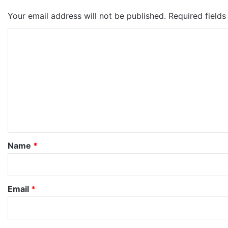
Your email address will not be published.
Required field
C
o
m
m
e
n
t
*
Name
*
Email
*