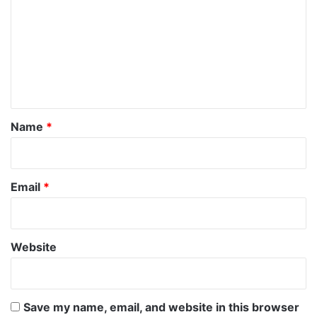
m
m
e
n
t
*
Name
*
Email
*
Website
Save my name, email, and website in this browser