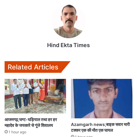
t
e
t
i
i
s
b
t
l
l
A
o
e
p
o
r
p
k
Hind Ekta Times
Related Articles
आजमगढ़;घण्ट-घड़ियाल तथा हर हर
Azamgarh news;बाइक सवार मारी
महादेव के जयकारे से गूंजे शिवालय
टक्कर एक की मौत एक घायल
1 hour ago
1 hour ago