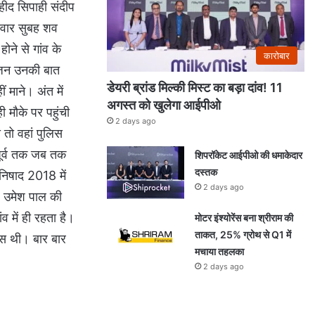
शहीद सिपाही संदीप
िवार सुबह शव
ोने से गांव के
कारोबार
िजन उनकी बात
डेयरी ब्रांड मिल्की मिस्ट का बड़ा दांव! 11
 माने। अंत में
अगस्त को खुलेगा आईपीओ
 मौके पर पहुंची
2 days ago
 तो वहां पुलिस
पूर्व तक जब तक
शिपरॉकेट आईपीओ की धमाकेदार
दस्तक
 निषाद 2018 में
2 days ago
हे उमेश पाल की
व में ही रहता है।
मोटर इंश्योरेंस बना श्रीराम की
ताकत, 25% ग्रोथ से Q1 में
ास थी। बार बार
मचाया तहलका
2 days ago