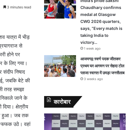
India’s pride Sakshi
3 minutes read
Chaudhary confirms
medal at Glasgow
CWG 2026 quarters,
says, “Every match is
taking India to
व यात्रा में भीड़
victory…
प्रयागराज से
1 week ago
री होने पर
आजमगढ़:स्वर्ण पदक जीतकर
कार के लिए गया।
प्रथम घर आगमन पर सेहदा टोल
र संदीप निषाद
प्लाजा स्वागत में उमड़ा जनसैलाब
3 weeks ago
गई, जबकि बेटे की
िसी तरह समझा
निकाले जाने के
कारोबार
दिया। क्षेत्रीय
वाना हुआ। जब तक
 तो फफक उठे। वहां