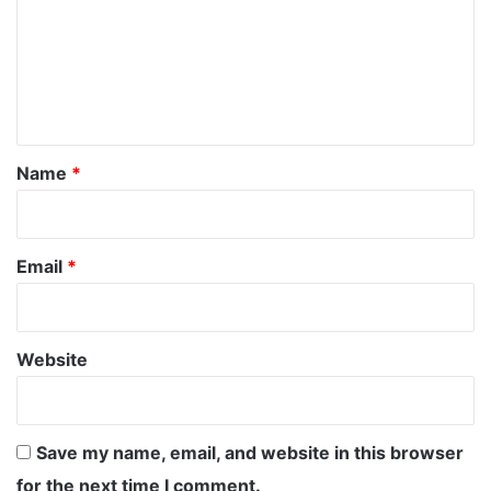
m
m
e
n
t
*
Name
*
Email
*
Website
Save my name, email, and website in this browser
for the next time I comment.