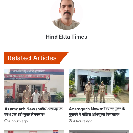
s
b
t
l
l
A
o
e
p
o
r
p
k
Hind Ekta Times
Related Articles
Azamgarh News:अवैध असलहा के
Azamgarh News:गैंगस्टर एक्ट के
साथ एक अभियुक्त गिरफ्तार*
मुकदमे में वांछित अभियुक्त गिरफ्तार*
4 hours ago
4 hours ago