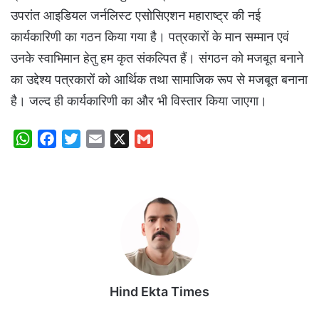
उपरांत आइडियल जर्नलिस्ट एसोसिएशन महाराष्ट्र की नई
कार्यकारिणी का गठन किया गया है। पत्रकारों के मान सम्मान एवं
उनके स्वाभिमान हेतु हम कृत संकल्पित हैं। संगठन को मजबूत बनाने
का उद्देश्य पत्रकारों को आर्थिक तथा सामाजिक रूप से मजबूत बनाना
है। जल्द ही कार्यकारिणी का और भी विस्तार किया जाएगा।
W
F
T
E
X
G
h
a
w
m
m
a
c
i
a
a
t
e
t
i
i
s
b
t
l
l
A
o
e
p
o
r
p
k
Hind Ekta Times