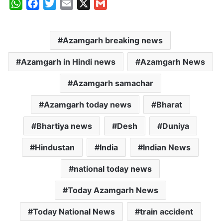
W
F
T
E
X
G
h
a
w
m
m
a
c
i
a
a
Azamgarh breaking news
t
e
t
i
i
s
b
t
l
l
Azamgarh in Hindi news
Azamgarh News
A
o
e
p
o
r
Azamgarh samachar
p
k
Azamgarh today news
Bharat
Bhartiya news
Desh
Duniya
Hindustan
India
Indian News
national today news
Today Azamgarh News
Today National News
train accident