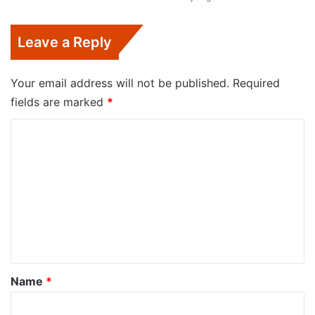
Leave a Reply
Your email address will not be published.
Required
fields are marked
*
C
o
m
m
e
n
t
*
Name
*