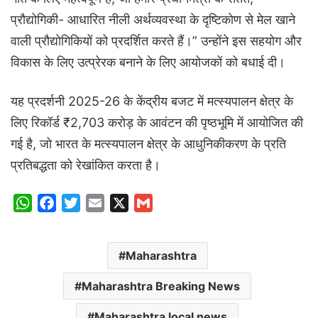
प्रौद्योगिकी- आधारित नीली अर्थव्यवस्था के दृष्टिकोण से मेल खाने
वाली प्रौद्योगिकियों को प्रदर्शित करते हैं।” उन्होंने इस सहयोग और
विकास के लिए उत्प्रेरक बनाने के लिए आयोजकों को बधाई दी।
यह प्रदर्शनी 2025-26 के केंद्रीय बजट में मत्स्यपालन क्षेत्र के
लिए रिकॉर्ड ₹2,703 करोड़ के आवंटन की पृष्ठभूमि में आयोजित की
गई है, जो भारत के मत्स्यपालन क्षेत्र के आधुनिकीकरण के प्रति
प्रतिबद्धता को रेखांकित करता है।
W
F
T
E
X
G
h
a
w
m
m
a
c
i
a
a
Maharashtra
t
e
t
i
i
s
b
t
l
l
Maharashtra Breaking News
A
o
e
p
o
r
Maharashtra local news