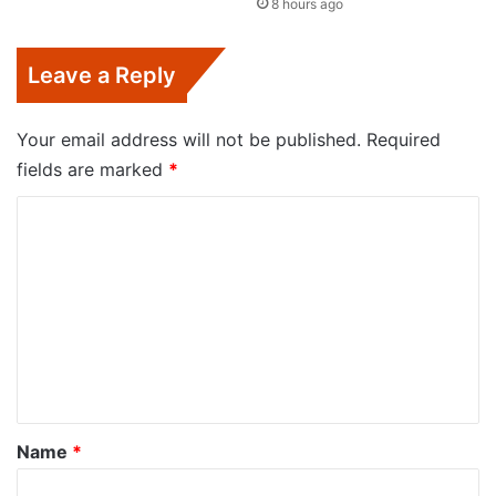
8 hours ago
Leave a Reply
Your email address will not be published.
Required
fields are marked
*
C
o
m
m
e
n
t
*
Name
*