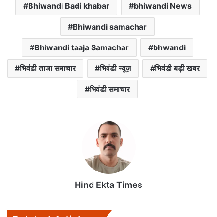
Bhiwandi Badi khabar
bhiwandi News
t
e
t
i
i
s
b
t
l
l
Bhiwandi samachar
A
o
e
p
o
r
Bhiwandi taaja Samachar
bhwandi
p
k
भिवंडी ताजा समाचार
भिवंडी न्यूज़
भिवंडी बड़ी खबर
भिवंडी समाचार
Hind Ekta Times