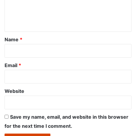
m
e
n
t
*
Name
*
Email
*
Website
Save my name, email, and website in this browser
for the next time I comment.