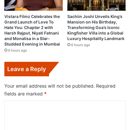
Vistara Filmz Celebrates the
Sachiin Joshi Unveils King’s
Grand Launch of Love To
Mansion on His Birthday,
Hate You: Chapter 2 with
Transforming Goa’s Iconic
Harsh Rajput, Niyati Fatnani
Kingfisher Villa into a Global
and Monalisa in a Star-
Luxury Hospitality Landmark
Studded Evening in Mumbai
6 hours ago
6 hours ago
Leave a Reply
Your email address will not be published.
Required
fields are marked
*
C
o
m