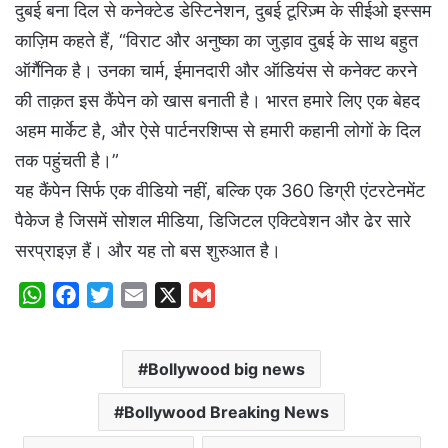
दुबई बना दिल से कनेक्टेड डेस्टिनेशन, दुबई टूरिज़्म के सीईओ इस्सम
काज़िम कहते हैं, “विराट और अनुष्का का जुड़ाव दुबई के साथ बहुत
ऑर्गैनिक है। उनका चार्म, ईमानदारी और ऑडियंस से कनेक्ट करने
की ताक़त इस कैंपेन को खास बनाती है। भारत हमारे लिए एक बेहद
अहम मार्केट है, और ऐसे पार्टनरशिप्स से हमारी कहानी लोगों के दिल
तक पहुंचती है।”
यह कैंपेन सिर्फ एक वीडियो नहीं, बल्कि एक 360 डिग्री एंटरटेनमेंट
पैकेज है जिसमें सोशल मीडिया, डिजिटल एक्टिवेशन और ढेर सारे
सरप्राइज़ हैं। और यह तो बस शुरुआत है।
W
F
T
E
X
G
h
a
w
m
m
a
c
i
a
a
Bollywood big news
t
e
t
i
i
s
b
t
l
l
Bollywood Breaking News
A
o
e