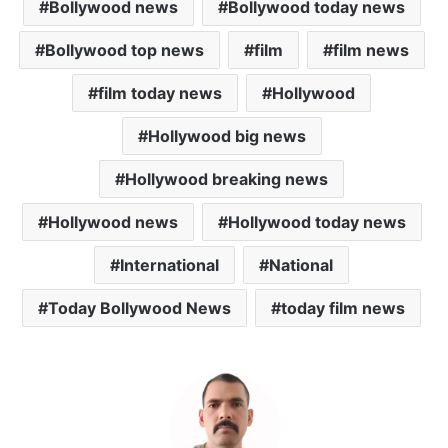
p
o
r
Bollywood news
Bollywood today news
p
k
Bollywood top news
film
film news
film today news
Hollywood
Hollywood big news
Hollywood breaking news
Hollywood news
Hollywood today news
International
National
Today Bollywood News
today film news