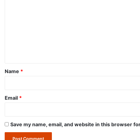
C
o
m
m
e
n
t
*
Name
*
Email
*
Save my name, email, and website in this browser fo