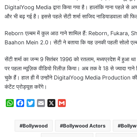
DigitalYoog Media द्वारा किया गया है। हालांकि गाना पहले से अच्छा 
और भी बढ़ गई है। इससे पहले सेंटी शर्मा साजिद नाडियाडवाला की फिल्म 
Reborn एल्बम में कुल आठ गाने शामिल हैं: Reborn, Fukar
Baahon Mein 2.0। सेंटी ने बताया कि यह उनकी पहली सोलो एल्बम ह
सेंटी शर्मा का जन्म 9 सितंबर 1996 को रतलाम, मध्यप्रदेश में हुआ था
पर पहला म्यूज़िक वीडियो रिलीज़ किया। अब तक वे 18 से ज्यादा गाने
चुके हैं। हाल ही में उन्होंने DigitalYoog Media Production की घ
कंटेंट प्रोड्यूस करेंगे।
W
F
T
E
X
G
h
a
w
m
m
a
c
i
a
a
Bollywood
Bollywood Actors
Bolly
t
e
t
i
i
s
b
t
l
l