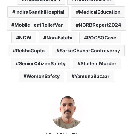
IndiraGandhiHospital
MedicalEducation
MobileHeatReliefVan
NCRBReport2024
NCW
NoraFatehi
POCSOCase
RekhaGupta
SarkeChunarControversy
SeniorCitizenSafety
StudentMurder
WomenSafety
YamunaBazaar