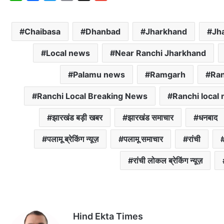
h
a
w
m
m
a
c
i
a
a
Chaibasa
Dhanbad
Jharkhand
Jh
t
e
t
i
i
s
b
t
l
l
Local news
Near Ranchi Jharkhand
A
o
e
p
o
r
Palamu news
Ramgarh
Ran
p
k
Ranchi Local Breaking News
Ranchi local
झारखंड बड़ी खबर
झारखंड समाचार
धनबाद
पलामू ब्रेकिंग न्यूज़
पलामू समाचार
रांची
रांची लोकल ब्रेकिंग न्यूज़
Hind Ekta Times