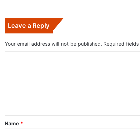
Leave a Reply
Your email address will not be published.
Required field
C
o
m
m
e
n
t
*
Name
*