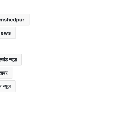
amshedpur
news
खंड न्यूज़
 खबर
न्यूज़